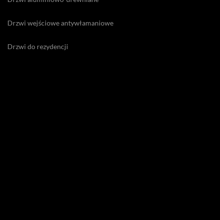
Drzwi wejściowe antywłamaniowe
Drzwi do rezydencji
Drzwi ekskluzywne
Drzwi energooszczędne zewnętrzne
Drzwi na odcisk palca
Drzwi na zawiasach Pivot
Drzwi premium
Drzwi wejściowe
Drzwi zewnętrzne do willi