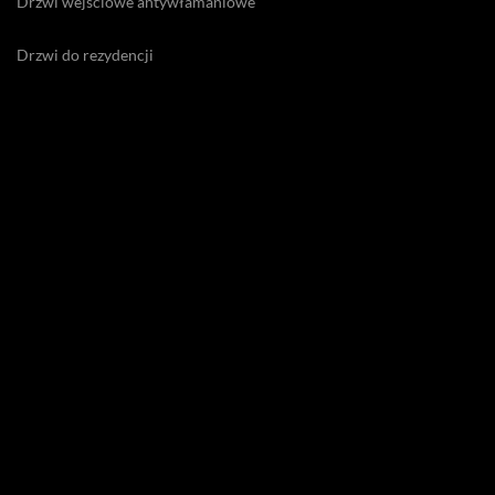
Drzwi wejściowe antywłamaniowe
Drzwi do rezydencji
Drzwi ekskluzywne
Drzwi energooszczędne zewnętrzne
Drzwi na odcisk palca
Drzwi na zawiasach Pivot
Drzwi premium
Drzwi wejściowe
Drzwi zewnętrzne do willi
Drzwi zewnętrzne drewniane