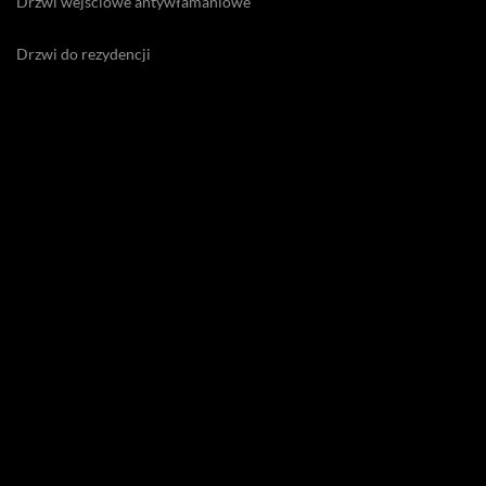
Drzwi wejściowe antywłamaniowe
Drzwi do rezydencji
Drzwi ekskluzywne
Drzwi energooszczędne zewnętrzne
Drzwi na odcisk palca
Drzwi na zawiasach Pivot
Drzwi premium
Drzwi wejściowe
Drzwi zewnętrzne do willi
Drzwi zewnętrzne drewniane