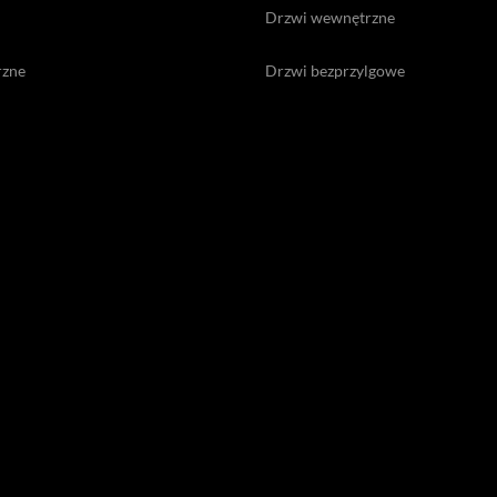
Drzwi wewnętrzne
rzne
Drzwi bezprzylgowe
iowo-drewniane
Drzwi pasywne
owe antywłamaniowe
Drzwi wewnętrzne drewniane
dencji
Drzwi wewnętrzne na wymiar
zywne
Ekskluzywne drzwi wewnętrzne
oszczędne zewnętrzne
DRZWI PRZESUWNE
sk palca
Drzwi przesuwne
asach Pivot
um