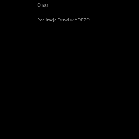
O nas
Realizacje Drzwi w ADEZO
Opinie o drzwiach Adezo
Artykuły o drzwiach Adezo
Blog o drzwiach
PRYWATNOŚĆ
Polityka prywatności
Polityka Cookies