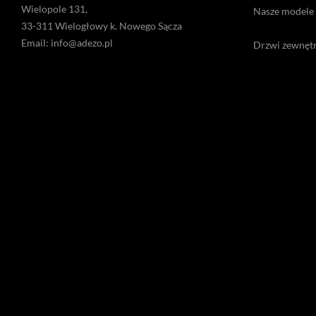
Wielopole 131,
Nasze modele
33-311 Wielogłowy k. Nowego Sącza
Email:
info@adezo.pl
Drzwi zewnęt
Telefon:
+48 602 635 782
Drzwi alumin
Drzwi wejści
KONTAKT
Drzwi do rezy
Nasze salony
Drzwi eksklu
Kontakt
Drzwi energo
Drzwi na odci
Drzwi na zawi
Drzwi premi