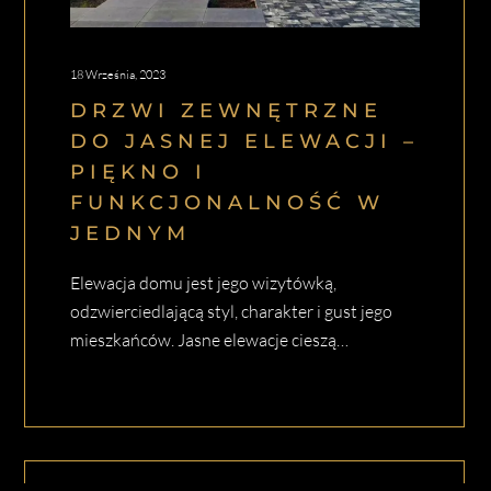
18 Września, 2023
DRZWI ZEWNĘTRZNE
DO JASNEJ ELEWACJI –
PIĘKNO I
FUNKCJONALNOŚĆ W
JEDNYM
Elewacja domu jest jego wizytówką,
odzwierciedlającą styl, charakter i gust jego
mieszkańców. Jasne elewacje cieszą…